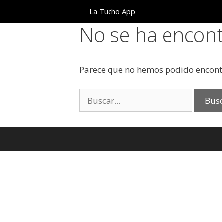
Saltar
La Tucho App
al
No se ha encon
contenido
Parece que no hemos podido encont
Buscar: