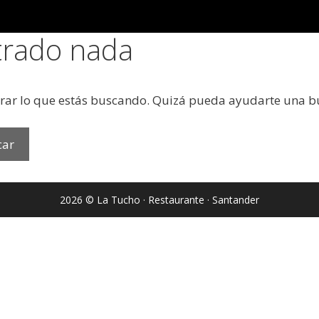
trado nada
rar lo que estás buscando. Quizá pueda ayudarte una 
2026 © La Tucho · Restaurante · Santander