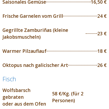
Saisonales Gemüse
16,50 €
Frische Garnelen vom Grill
24 €
Gegrillte Zamburiñas (kleine
23 €
Jakobsmuscheln)
Warmer Pilzauflauf
18 €
Oktopus nach galicischer Art
26 €
Fisch
Wolfsbarsch
58 €/Kg. (für 2
gebraten
Personen)
oder aus dem Ofen